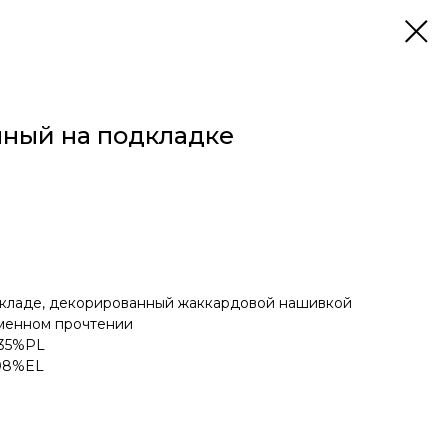
нный на подкладке
кладе, декорированный жаккардовой нашивкой
еменном прочтении
 35%PL
 08%EL